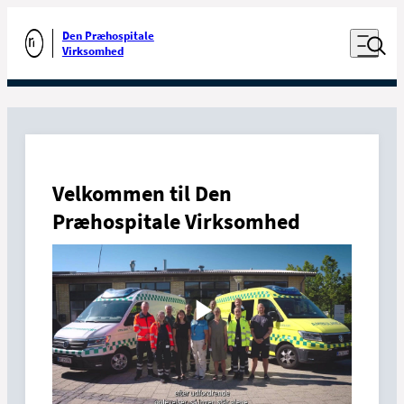
Luk naviga
Udfør søgning
Åben nav
Den Præhospitale
Gå til forsiden
Virksomhed
Den Præhospitale Virksomhed
Velkommen til Den
Præhospitale Virksomhed
Presse