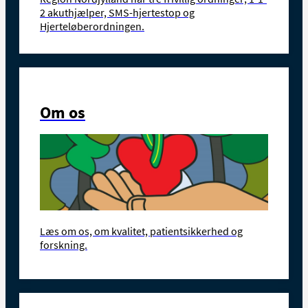
2 akuthjælper, SMS-hjertestop og
Hjerteløberordningen.
Om os
Læs om os, om kvalitet, patientsikkerhed og
forskning.